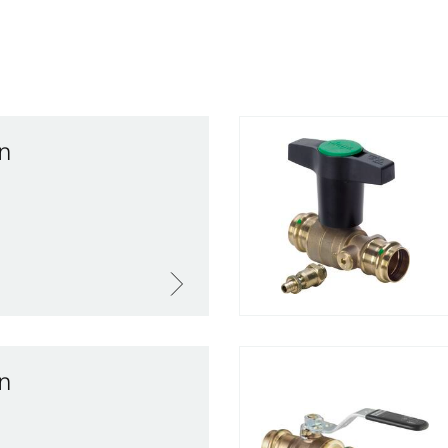
an
an