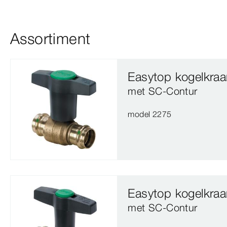
Assortiment
Easytop kogelkra
met SC‑Contur
model 2275
Easytop kogelkra
met SC‑Contur