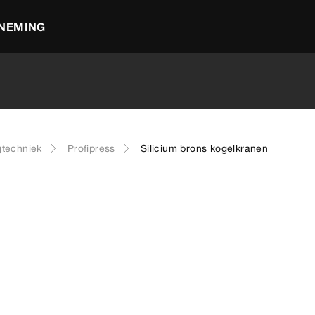
NEMING
gtechniek
Profipress
Silicium brons kogelkranen