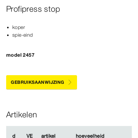
Profipress stop
koper
spie-​eind
model 2457
GEBRUIKSAANWIJZING
Artikelen
d
d
VE
VE
artikel
artikel
hoeveelheid
hoeveelheid