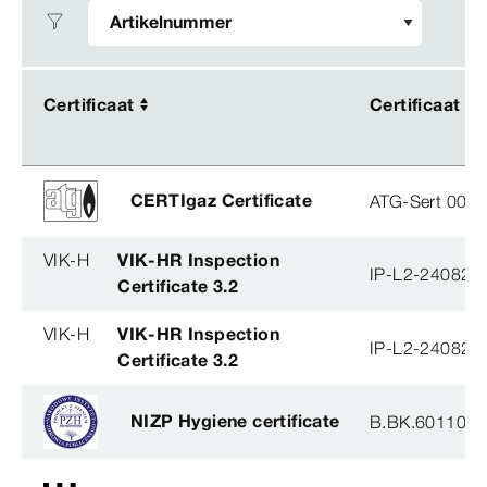
Certificaat
Certificaat
Certificaat
Certificaat
CERTIgaz Certificate
ATG-Sert 003-
VIK-H
VIK-HR Inspection
IP-L2-240823
Certificate 3.2
VIK-H
VIK-HR Inspection
IP-L2-240823
Certificate 3.2
NIZP Hygiene certificate
B.BK.60110.0