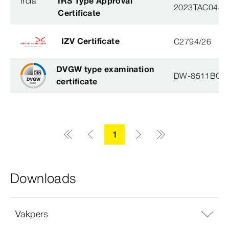
Ircla
IRS Type Approval
2023TAC044
Certificate
IZV Certificate
C2794/26
DVGW type examination
DW-8511BQ0
certificate
1
Downloads
Vakpers