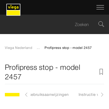
Viega Nederland
...
Profipress stop - model 2457
Profipress stop - model
2457
Downloads
Gebruiksaanwijzingen
Instructie video'