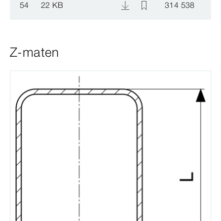
54
22 KB
314 538
Z-maten