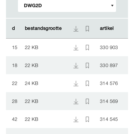
d
d
bestandsgrootte
bestandsgrootte
artikel
artikel
15
22 KB
330 903
18
22 KB
330 897
22
24 KB
314 576
28
22 KB
314 569
42
22 KB
314 545