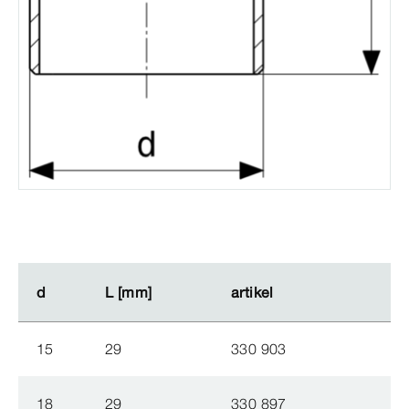
d
d
L [mm]
L [mm]
artikel
artikel
15
29
330 903
18
29
330 897