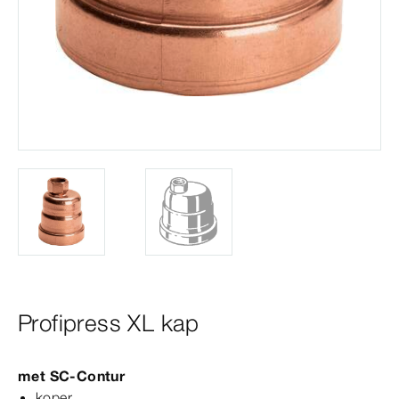
Profipress XL kap
met
SC‑Contur
koper