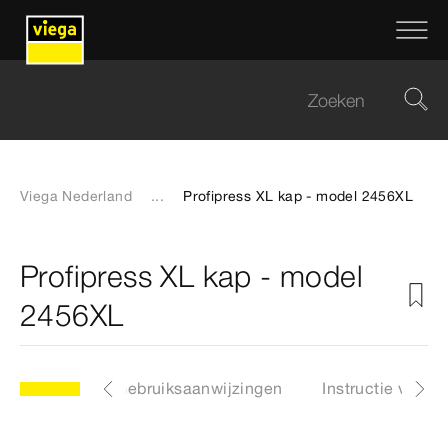
Viega Nederland
...
Profipress XL kap - model 2456XL
Profipress XL kap - model
2456XL
Downloads
Gebruiksaanwijzingen
Instructie video'