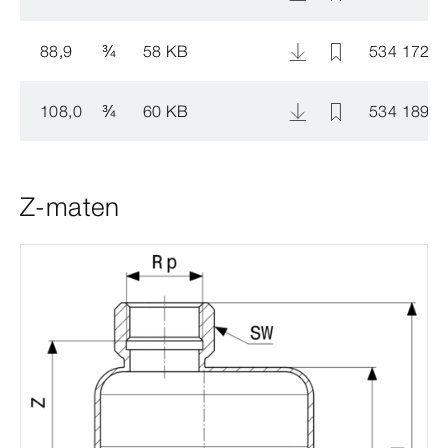
88,9
¾
58 KB
534 172
108,0
¾
60 KB
534 189
Z-maten