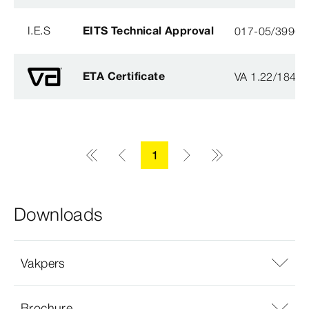
I.E.S
EITS Technical Approval
017-05/3990-
ETA Certificate
VA 1.22/1840
1
Downloads
Vakpers
Brochure