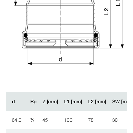
d
d
Rp
Rp
Z [mm]
Z [mm]
L1 [mm]
L1 [mm]
L2 [mm]
L2 [mm]
SW [mm]
SW [mm]
64,0
¾
45
100
78
30