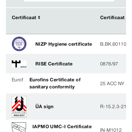
Certificaat
Certificaat
Certificaat
Certificaat
NIZP Hygiene certificate
B.BK.60110.0
RISE Certificate
0876/97
Eurof
Eurofins Certificate of
25 ACC NY 38
sanitary conformity
ÜA sign
R-15.2.3-21-
IAPMO UMC-I Certificate
IN-M1012