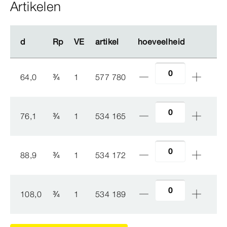
Artikelen
d
d
Rp
Rp
VE
VE
artikel
artikel
hoeveelheid
hoeveelheid
64,0
¾
1
577 780
76,1
¾
1
534 165
88,9
¾
1
534 172
108,0
¾
1
534 189