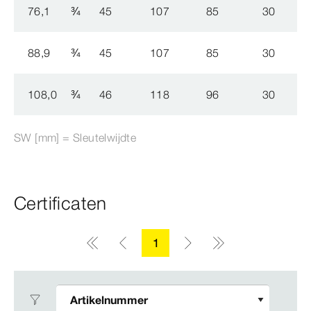
76,1
¾
45
107
85
30
88,9
¾
45
107
85
30
108,0
¾
46
118
96
30
SW [mm] = Sleutelwijdte
Certificaten
1