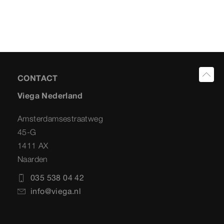
CONTACT
Viega Nederland
Amsterdamsestraatweg
45-G
1411 AX
Naarden
035 538 04 42
info@viega.nl