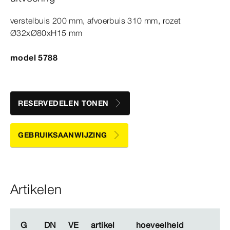
verstelbuis 200
mm
, afvoerbuis 310
mm
, rozet
Ø32xØ80xH
15
mm
model 5788
RESERVEDELEN TONEN
GEBRUIKSAANWIJZING
Artikelen
G
G
DN
DN
VE
VE
artikel
artikel
hoeveelheid
hoeveelheid