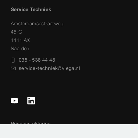
Service Techniek
Amsterdamsestraatweg
45-G
1411 AX
Naarden
035 - 538 44 48
service-techniek@viega.nl
Privacyverklaring
Sitemap