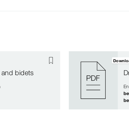
Downlo
 and bidets
D
n
En
be
be