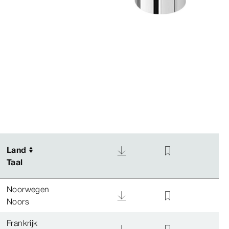
Land
Land
Taal
Taal
Noorwegen
Noors
Frankrijk