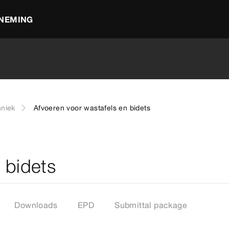
NEMING
hniek
Afvoeren voor wastafels en bidets
 bidets
Downloads
EPD
Submittal package