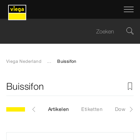
Viega Nederland
...
Buissifon
Buissifon
model 5611.9
Artikelen
Etiketten
Download