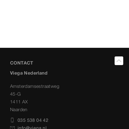
CONTACT
Viega Nederland
Amsterdamsestraatweg
45-G
1411 AX
Naarden
035 538 04 42
info@viega.nl