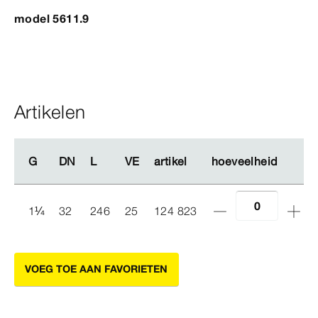
model 5611.9
Artikelen
G
G
DN
DN
L
L
VE
VE
artikel
artikel
hoeveelheid
hoeveelheid
1
¼
32
246
25
124 823
VOEG TOE AAN FAVORIETEN