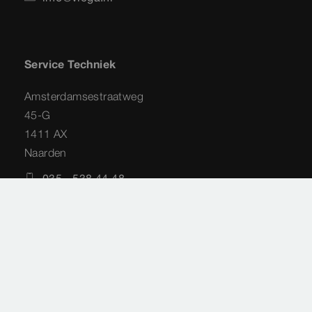
Service Techniek
Amsterdamsestraatweg
45-G
1411 AX
Naarden
035 - 538 44 48
service-techniek@viega.nl