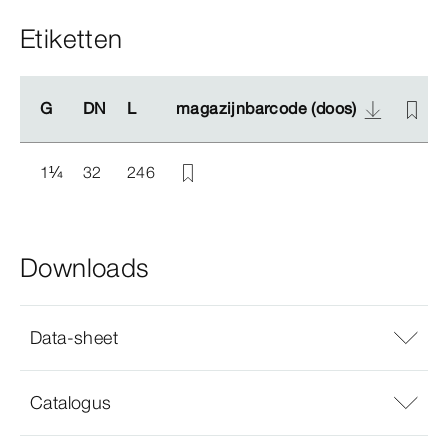
Etiketten
G
G
DN
DN
L
L
magazijnbarcode (doos)
magazijnbarcode (doos)
1
¼
32
246
Downloads
Data-sheet
Catalogus