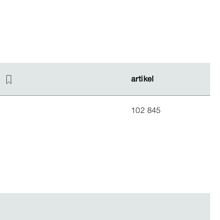
artikel
artikel
102 845