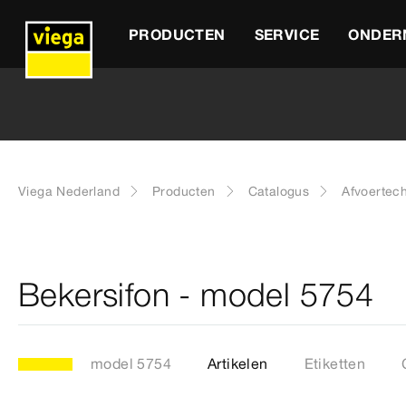
PRODUCTEN
SERVICE
ONDER
Viega Nederland
Producten
Catalogus
Afvoertec
Bekersifon - model 5754
model 5754
Artikelen
Etiketten