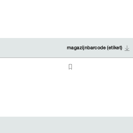
magazijnbarcode (etiket)
magazijnbarcode (etiket)