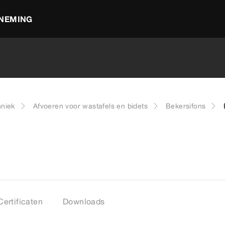
NEMING
hniek
Afvoeren voor wastafels en bidets
Bekersifons
Certificaten
Downloads