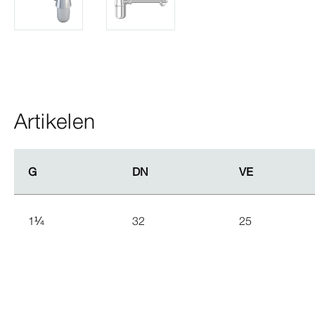
Artikelen
G
G
DN
DN
VE
VE
1
¼
32
25