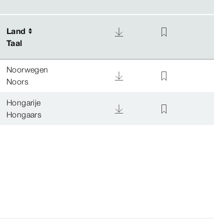
Land
Land
Taal
Taal
Noorwegen
Noors
Hongarije
Hongaars