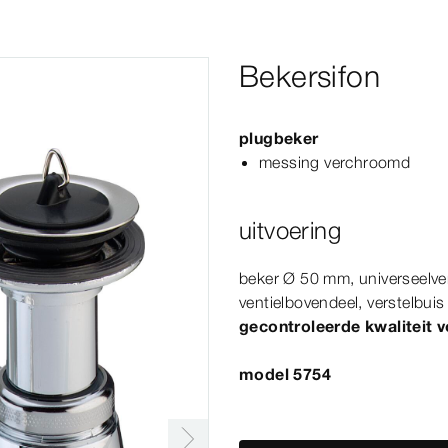
Bekersifon
plugbeker
messing verchroomd
uitvoering
beker Ø
50
mm
, universeelve
ventielbovendeel, verstelbui
gecontroleerde kwaliteit 
model 5754