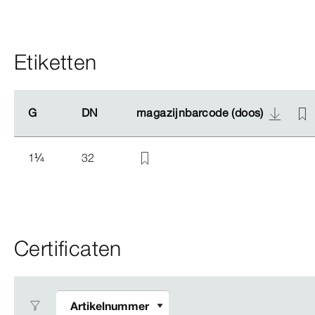
Etiketten
G
G
DN
DN
magazijnbarcode (doos)
magazijnbarcode (doos)
1
¼
32
Certificaten