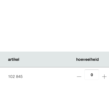
artikel
artikel
hoeveelheid
hoeveelheid
102 845