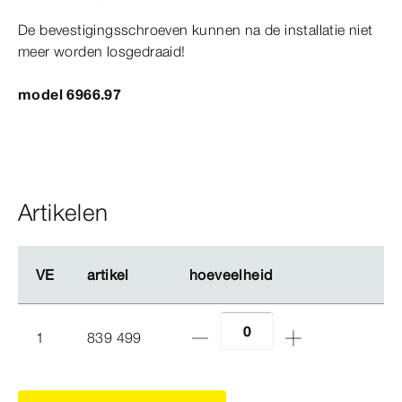
De bevestigingsschroeven kunnen na de installatie niet
meer worden losgedraaid!
model 6966.97
Artikelen
VE
VE
artikel
artikel
hoeveelheid
hoeveelheid
1
839 499