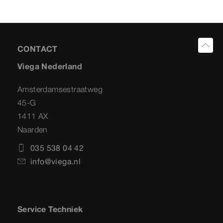
CONTACT
Viega Nederland
Amsterdamsestraatweg
45-G
1411 AX
Naarden
035 538 04 42
info@viega.nl
Service Techniek