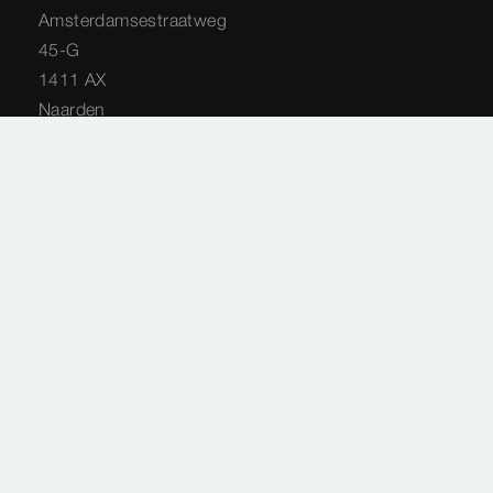
Amsterdamsestraatweg
45-G
1411 AX
Naarden
035 - 538 44 48
service-techniek@viega.nl
Privacyverklaring
Sitemap
Juridische informatie
Impressie