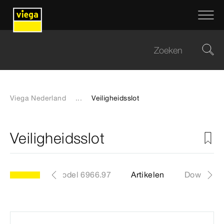
Viega Nederland
...
Veiligheidsslot
Veiligheidsslot
model 6966.97
Artikelen
Download