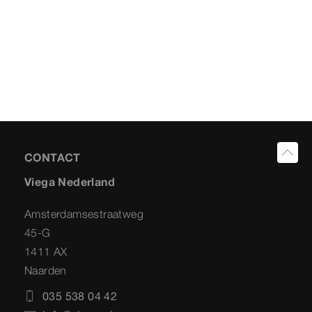
CONTACT
Viega Nederland
Amsterdamsestraatweg
45-G
1411 AX
Naarden
035 538 04 42