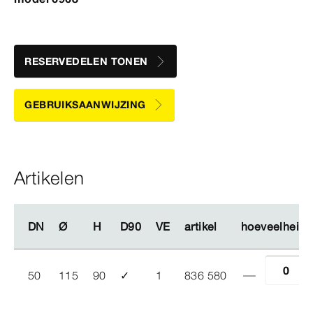
RESERVEDELEN TONEN
GEBRUIKSAANWIJZING
Artikelen
DN
DN
Ø
Ø
H
H
D90
D90
VE
VE
artikel
artikel
hoeveelheid
hoeveelheid
50
115
90
✓
1
836 580