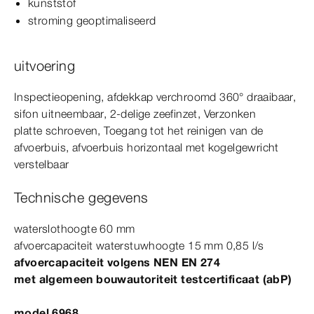
kunststof
stroming geoptimaliseerd
uitvoering
Inspectieopening, afdekkap verchroomd
360°
draaibaar,
sifon uitneembaar, 2-delige zeefinzet, Verzonken
platte
schroeven
, Toegang tot het reinigen van de
afvoerbuis, afvoerbuis horizontaal met kogelgewricht
verstelbaar
Technische gegevens
waterslothoogte 60
mm
afvoercapaciteit waterstuwhoogte
15
mm 0,85 l/s
afvoercapaciteit volgens
NEN
EN
274
met algemeen bouwautoriteit testcertificaat (abP)
model 6968