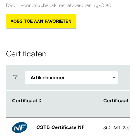
D90 = voor douchebak met afvoeropening-Ø
90
VOEG TOE AAN FAVORIETEN
Certificaten
Certificaat
Certificaat
Certificaat
Certificaat
CSTB Certificate NF
362-M1-25/2