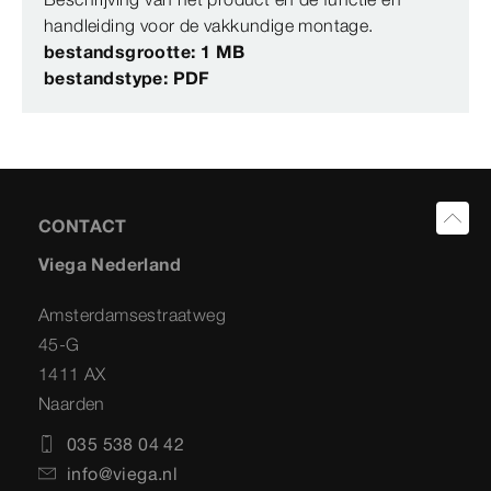
handleiding voor de vakkundige montage.
bestandsgrootte: 1 MB
bestandstype: PDF
CONTACT
Viega Nederland
Amsterdamsestraatweg
45-G
1411 AX
Naarden
035 538 04 42
info@viega.nl