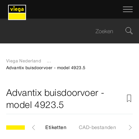
Viega Nederland
...
Advantix buisdoorvoer - model 4923.5
Advantix buisdoorvoer -
model 4923.5
Artikelen
Etiketten
CAD-bestanden
Cert