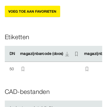
VOEG TOE AAN FAVORIETEN
Etiketten
DN
DN
magazijnbarcode (doos)
magazijnbarcode (doos)
magazijnbarc
magazijnbarc
50
CAD-bestanden