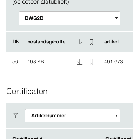
(selecteer alstublieft)
DN
DN
bestandsgrootte
bestandsgrootte
artikel
artikel
50
193 KB
491 673
Certificaten
Certificaat
Certificaat
Certificaat
Certificaat