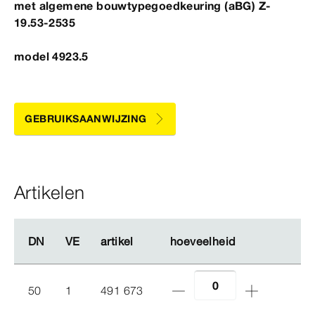
met algemene bouwtypegoedkeuring (aBG) Z-
19.
53‑2535
model 4923.5
GEBRUIKSAANWIJZING
Artikelen
DN
DN
VE
VE
artikel
artikel
hoeveelheid
hoeveelheid
50
1
491 673