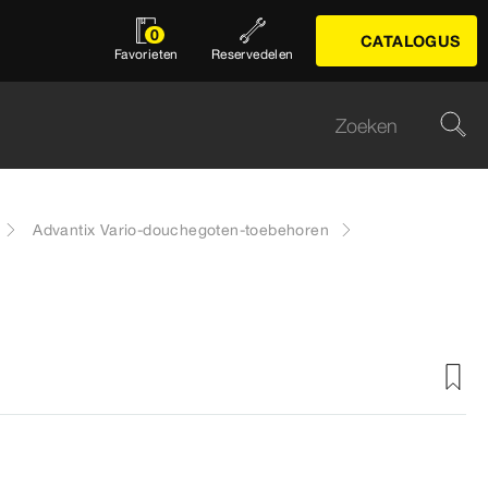
0
CATALOGUS
Favorieten
Reservedelen
Advantix Vario-douchegoten-toebehoren