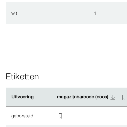
wit
1
Etiketten
Uitvoering
Uitvoering
magazijnbarcode (doos)
magazijnbarcode (doos)
geborsteld