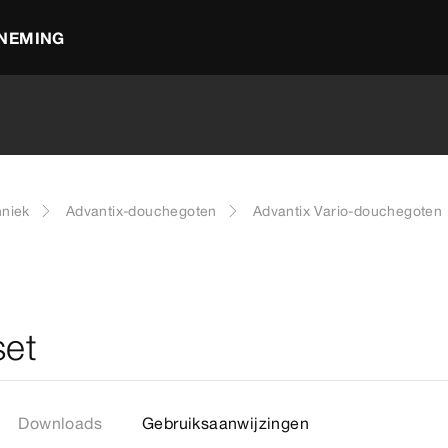
NEMING
hniek
Advantix-douchegoten
Advantix Vario-douchegoten
set
Downloads
Gebruiksaanwijzingen