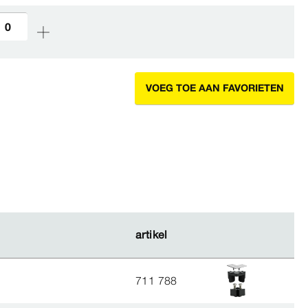
VOEG TOE AAN FAVORIETEN
artikel
artikel
711 788