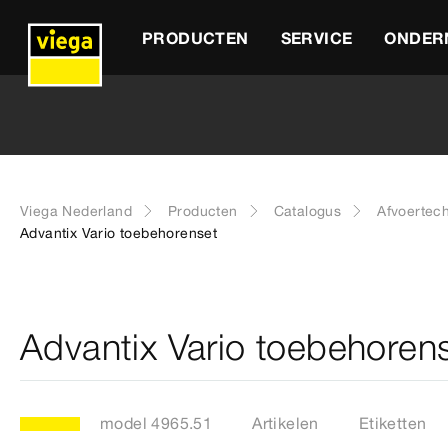
PRODUCTEN
SERVICE
ONDER
Viega Nederland
Producten
Catalogus
Afvoertec
Advantix Vario toebehorenset
Advantix Vario toebehoren
model 4965.51
Artikelen
Etiketten