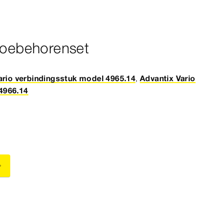
 toebehorenset
ario verbindingsstuk model 4965.14
,
Advantix Vario
4966.14