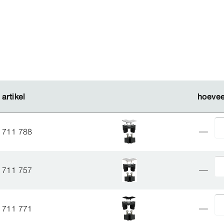
artikel
artikel
hoevee
hoevee
711 788
711 757
711 771