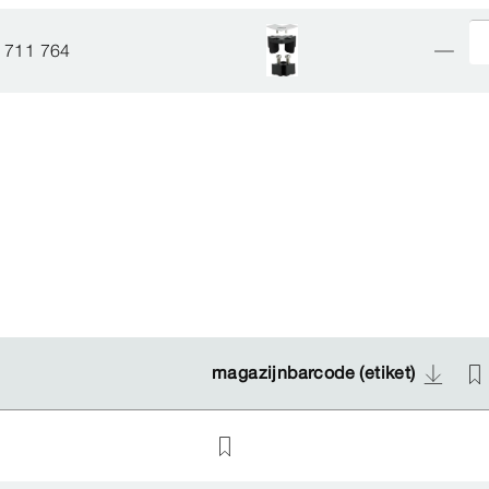
711 764
magazijnbarcode (etiket)
magazijnbarcode (etiket)