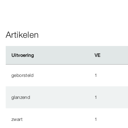
Artikelen
Uitvoering
Uitvoering
VE
VE
geborsteld
1
glanzend
1
zwart
1