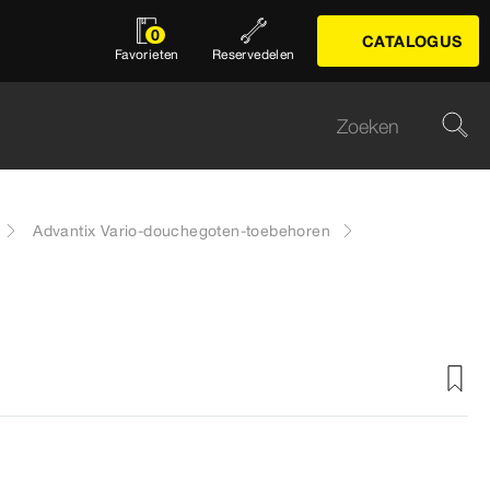
0
CATALOGUS
Favorieten
Reservedelen
Advantix Vario-douchegoten-toebehoren