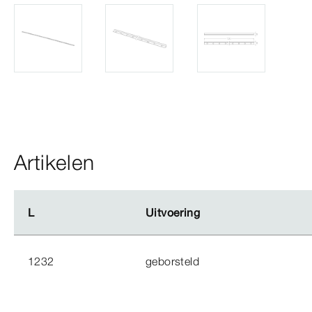
Artikelen
L
L
Uitvoering
Uitvoering
1232
geborsteld