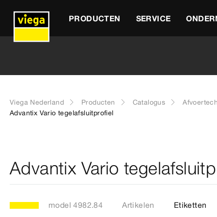
PRODUCTEN
SERVICE
ONDER
Viega Nederland
Producten
Catalogus
Afvoertec
Advantix Vario tegelafsluitprofiel
Advantix Vario tegelafsluitpr
model 4982.84
Artikelen
Etiketten