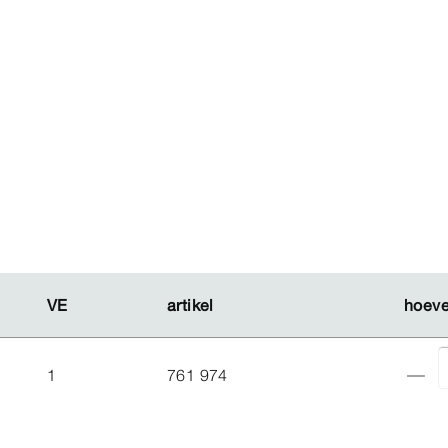
VE
VE
artikel
artikel
hoeve
hoeve
1
761 974