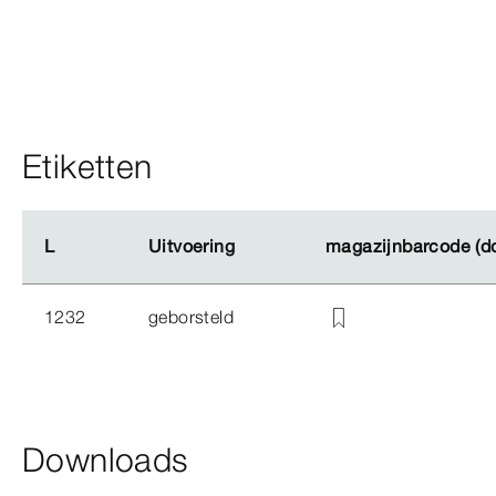
Etiketten
L
L
Uitvoering
Uitvoering
magazijnbarcode (d
magazijnbarcode (d
1232
geborsteld
Downloads