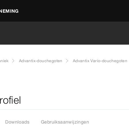
NEMING
hniek
Advantix-douchegoten
Advantix Vario-douchegoten
ofiel
Downloads
Gebruiksaanwijzingen