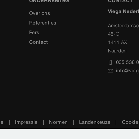
ONDERNEMING
CONTACT
Viega Neder
Over ons
Referenties
Amsterdamse
Pers
45-G
Contact
1411 AX
Naarden
035 538 0
info@vieg
ie
Impressie
Normen
Landenkeuze
Cookie 