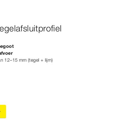
egelafsluitprofiel
hegoot
fvoer
an 12–
15
mm (tegel + lijm)