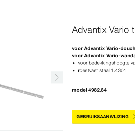
Advantix Vario t
voor
Advantix
Vario
-douc
voor
Advantix
Vario
-wanda
voor bedekkingshoogte v
roestvast staal 1.4301
model 4982.84
GEBRUIKSAANWIJZING