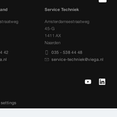
land
Service Techniek
straatweg
Amsterdamsestraatweg
45-G
1411 AX
Naarden
4 42
035 - 538 44 48
a.nl
service-techniek@viega.nl
settings