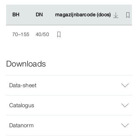
BH
BH
DN
DN
magazijnbarcode (doos)
magazijnbarcode (doos)
70–155
40/50
Downloads
Data-sheet
Catalogus
Datanorm