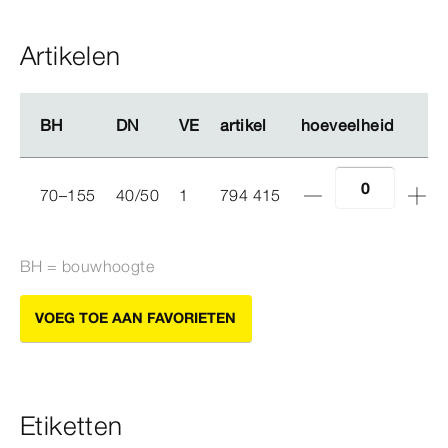
Artikelen
BH
BH
DN
DN
VE
VE
artikel
artikel
hoeveelheid
hoeveelheid
70–155
40/50
1
794 415
BH = bouwhoogte
VOEG TOE AAN FAVORIETEN
Etiketten