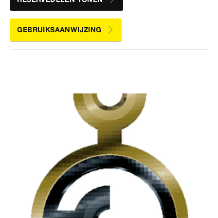
GEBRUIKSAANWIJZING