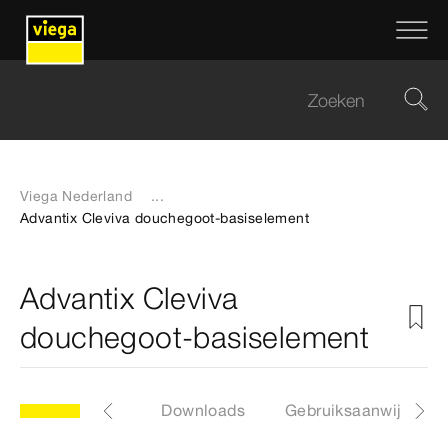
Viega Nederland
...
Advantix Cleviva douchegoot-basiselement
Advantix Cleviva
douchegoot-basiselement
en
Etiketten
Downloads
Gebruiksaanwijzinge