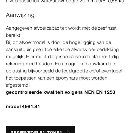
afvoercapaciteit waterstuwhoogte 20
mm
0,45–0,55 l/s
Aanwijzing
Aangegeven afvoercapaciteit wordt met de zeefinzet
bereikt.
Bij dit afvoer
model
is door de hoge ligging van de
aansluitbuis geen toereikende afwerkvloer bedekking
mogelijk. Hier moet de gespecialiseerde planner tijdig
rekening mee houden. Een mogelijke bouwkundige
oplossing bijvoorbeeld de tegelgrootte en/of eventueel
het toepassen van een epoxyhars moet worden
afgestemd!
gecontroleerde kwaliteit volgens
NEN
EN
1253
model 4981.81
RESERVEDELEN TONEN