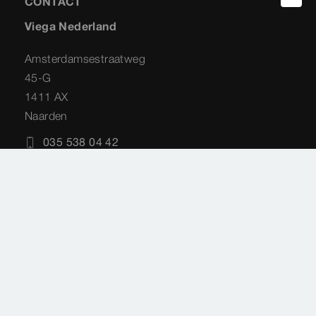
CONTACT
Viega Nederland
Amsterdamsestraatweg
45-G
1411 AX
Naarden
035 538 04 42
info@viega.nl
Service Techniek
Amsterdamsestraatweg
45-G
1411 AX