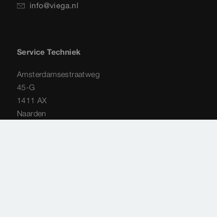
info@viega.nl
Service Techniek
Amsterdamsestraatweg
45-G
1411 AX
Naarden
035 - 538 44 48
service-techniek@viega.nl