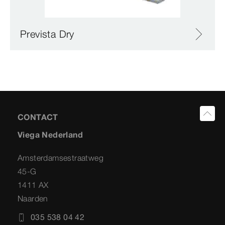
Prevista Dry
CONTACT
Viega Nederland
Amsterdamsestraatweg
45-G
1411 AX
Naarden
035 538 04 42