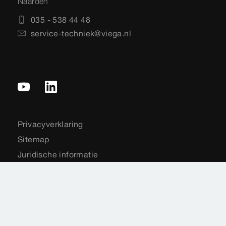
Naarden
035 - 538 44 48
service-techniek@viega.nl
Privacyverklaring
Sitemap
Juridische informatie
Impressie
Normen
Landenkeuze
Cookie settings