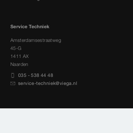
Service Techniek
Amsterdamsestraatweg
45-G
1411 AX
Naarden
035 - 538 44 48
service-techniek@viega.nl