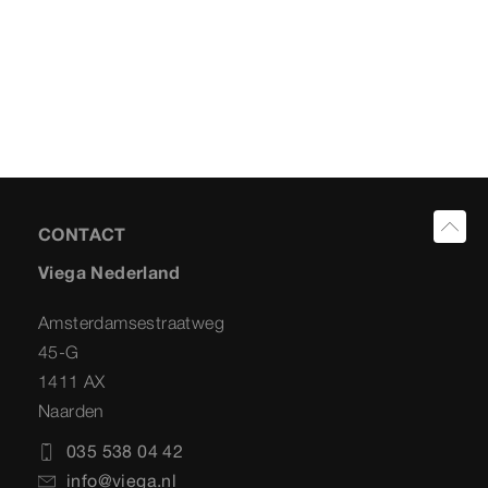
CONTACT
Viega Nederland
Amsterdamsestraatweg
45-G
1411 AX
Naarden
035 538 04 42
info@viega.nl