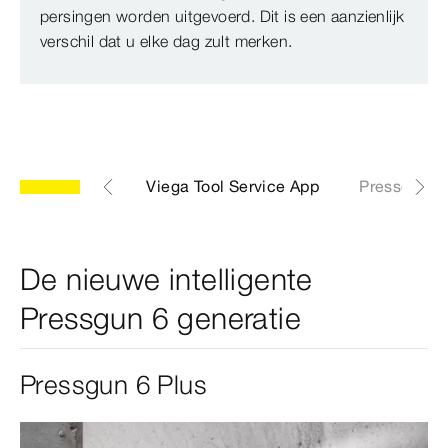
persingen worden uitgevoerd. Dit is een aanzienlijk
verschil dat u elke dag zult merken.
n Picco 6 Plus
Viega Tool Service App
Pressgun 6
De nieuwe intelligente
Pressgun 6 generatie
Pressgun 6 Plus