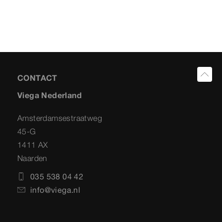
CONTACT
Viega Nederland
Amsterdamsestraatweg
45-G
1411 AX
Naarden
035 538 04 42
info@viega.nl