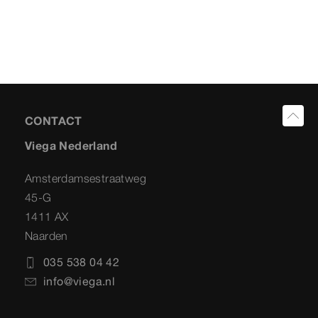
CONTACT
Viega Nederland
Amsterdamsestraatweg
45-G
1411 AX
Naarden
035 538 04 42
info@viega.nl