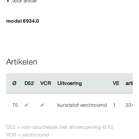
voor afvoer
model 6934.0
Artikelen
Ø
Ø
D52
D52
VCR
VCR
Uitvoering
Uitvoering
VE
VE
artike
artike
75
✓
✓
kunststof verchroomd
1
334 
D52 = voor douchebak met afvoeropening-Ø
52
VCR = verchroomd