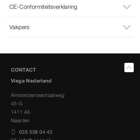
CE-Conformiteitsverklaring
Vakpers
CONTACT
Viega Nederland
Amsterdamsestraatweg
45-G
1411 AX
Naarden
035 538 04 42