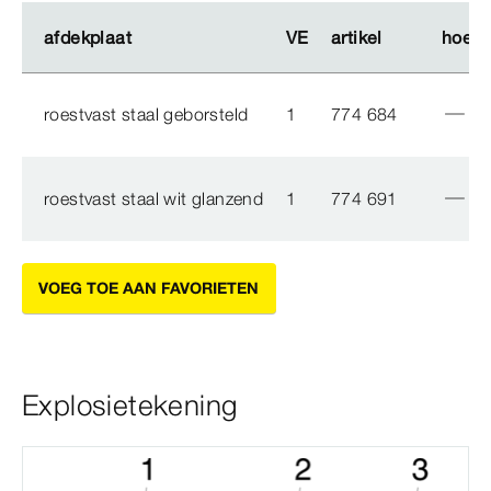
afdekplaat
afdekplaat
VE
VE
artikel
artikel
hoeve
hoeve
roestvast staal geborsteld
1
774 684
roestvast staal wit glanzend
1
774 691
VOEG TOE AAN FAVORIETEN
Explosietekening