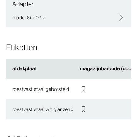
Adapter
model 8570.57
Etiketten
afdekplaat
afdekplaat
magazijnbarcode (doos)
magazijnbarcode (doos)
roestvast staal geborsteld
roestvast staal wit glanzend