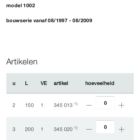
model 1002
bouwserie vanaf 08/1997 - 08/2009
Artikelen
u
u
L
L
VE
VE
artikel
artikel
hoeveelheid
hoeveelheid
1)
2
150
1
345 013
1)
3
200
1
345 020