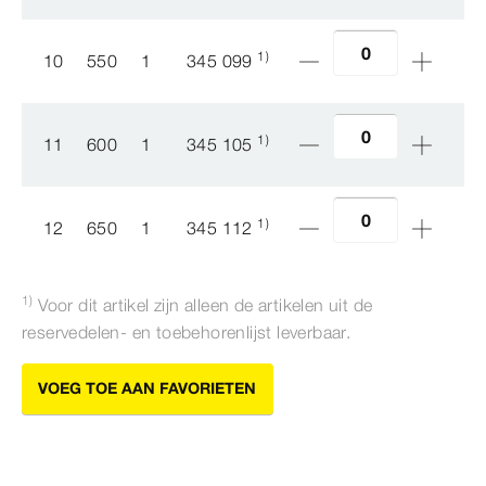
1)
10
550
1
345 099
1)
11
600
1
345 105
1)
12
650
1
345 112
1)
Voor dit artikel zijn alleen de artikelen uit de
reservedelen- en toebehorenlijst leverbaar.
VOEG TOE AAN FAVORIETEN