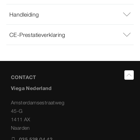
Handleiding
CE-Prestatieverklaring
CONTACT
Viega Nederland
Amsterdamsestraatweg
45-G
1411 AX
Naarden
035 538 04 42