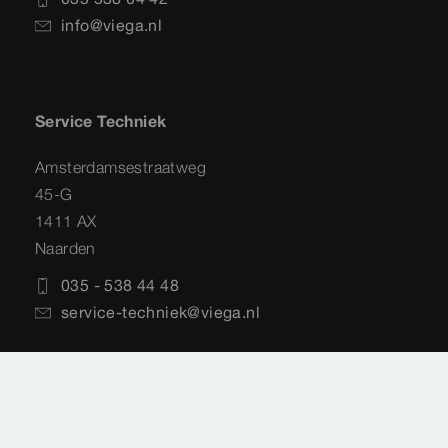
info@viega.nl
Service Techniek
Amsterdamsestraatweg
45-G
1411 AX
Naarden
035 - 538 44 48
service-techniek@viega.nl