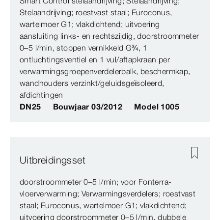
Smart Control stelaandrijving; Stelaandrijving;
Stelaandrijving; roestvast staal; Euroconus,
wartelmoer G1; vlakdichtend; uitvoering
aansluiting links- en rechtszijdig, doorstroommeter
0–5 l/min, stoppen vernikkeld G¾, 1
ontluchtingsventiel en 1 vul/aftapkraan per
verwarmingsgroepenverdelerbalk, beschermkap,
wandhouders verzinkt/geluidsgeïsoleerd,
afdichtingen
DN25
Bouwjaar 03/2012
Model 1005
Uitbreidingsset
doorstroommeter 0–5 l/min; voor Fonterra-
vloerverwarming; Verwarmingsverdelers; roestvast
staal; Euroconus, wartelmoer G1; vlakdichtend;
uitvoering doorstroommeter 0–5 l/min, dubbele