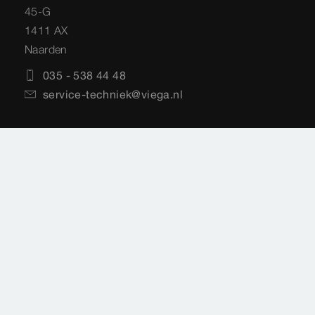
45-G
1411 AX
Naarden
035 - 538 44 48
service-techniek@viega.nl
Privacyverklaring
Sitemap
Juridische informatie
Impressie
Normen