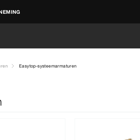
NEMING
uren
Easytop-systeemarmaturen
n