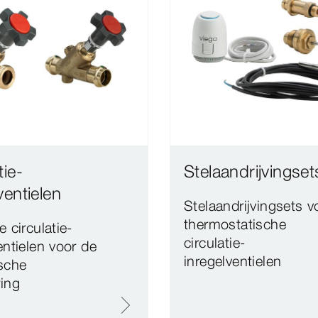
tie-
Stelaandrijvingset
ventielen
Stelaandrijvingsets v
thermostatische
 circulatie-​
circulatie-​
entielen voor de
inregelventielen
ische
ing