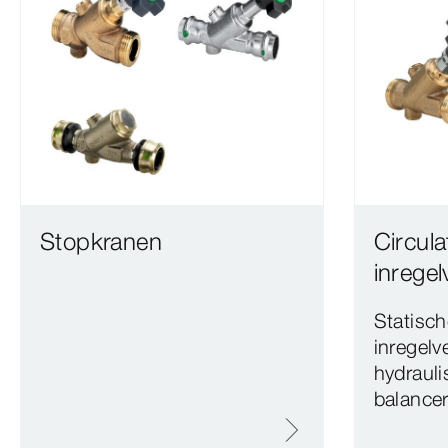
Stopkranen
Circula
inregel
Statische
inregelv
hydraul
balancer