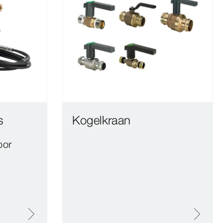
s
Kogelkraan
oor