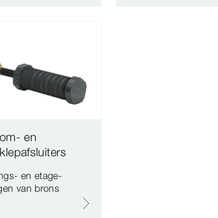
room- en
klepafsluiters
ngs- en etage-​
ngen van brons