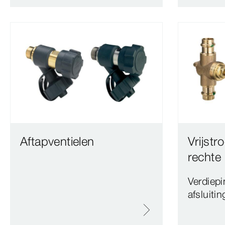
Aftapventielen
Vrijst
rechte 
Verdiepi
afsluiti