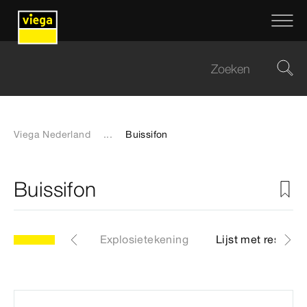
Viega Nederland
...
Buissifon
Buissifon
Artikelen
Explosietekening
Lijst met reserve