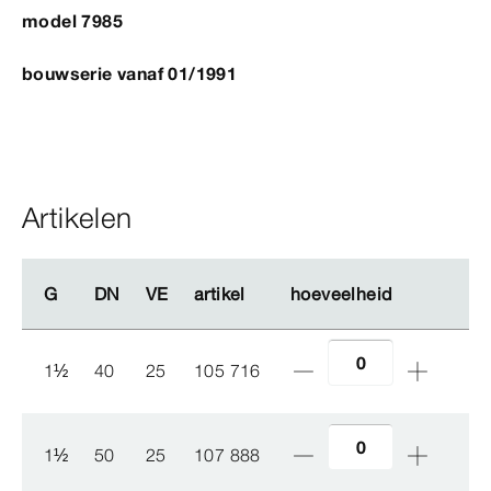
model 7985
bouwserie vanaf 01/1991
Artikelen
G
G
DN
DN
VE
VE
artikel
artikel
hoeveelheid
hoeveelheid
1
½
40
25
105 716
1
½
50
25
107 888