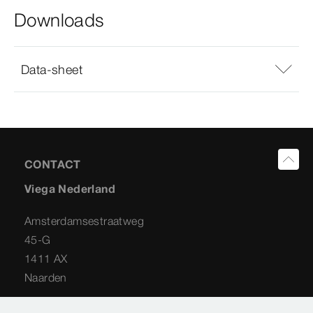
Downloads
Data-sheet
CONTACT
Viega Nederland
Amsterdamsestraatweg
45-G
1411 AX
Naarden
035 538 04 42