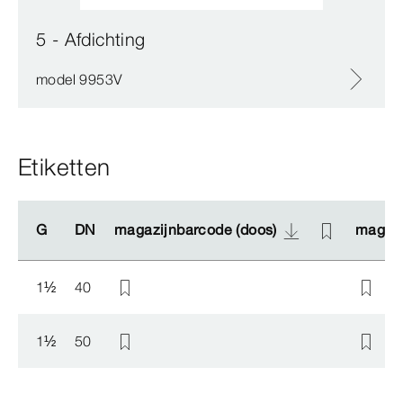
5 - Afdichting
model 9953V
Etiketten
G
G
DN
DN
magazijnbarcode (doos)
magazijnbarcode (doos)
magazi
magazi
1
½
40
1
½
50