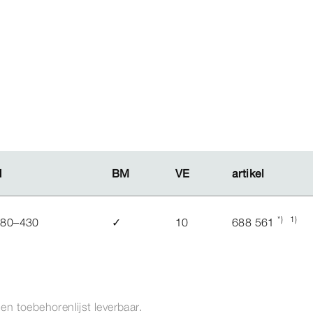
H
H
BM
BM
VE
VE
artikel
artikel
*)
1)
180–430
✓
10
688 561
- en toebehorenlijst leverbaar.