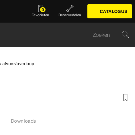
0
CATALOGUS
Favorieten
Reservedelen
x afvoer/overloop
Downloads