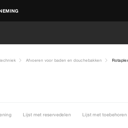
NEMING
techniek
Afvoeren voor baden en douchebakken
Rotaple
ening
Lijst met reservedelen
Lijst met toebehoren