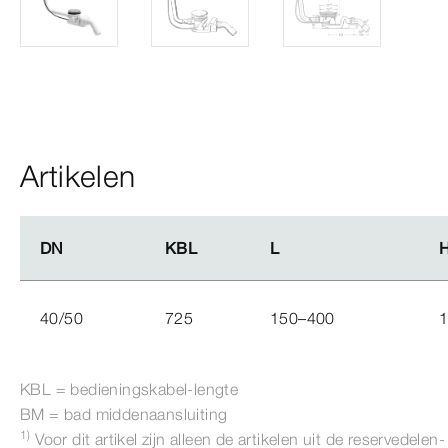
Artikelen
DN
DN
KBL
KBL
L
L
40/50
725
150–400
KBL = bedieningskabel-​lengte
BM = bad middenaansluiting
1)
Voor dit artikel zijn alleen de artikelen uit de reservedelen