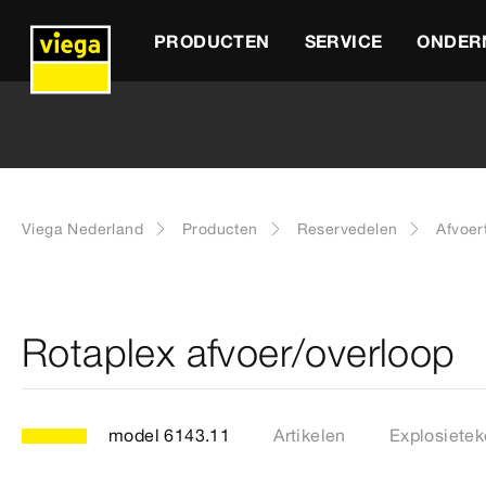
PRODUCTEN
SERVICE
ONDER
Viega Nederland
Producten
Reservedelen
Afvoer
Rotaplex afvoer/overloop
model 6143.11
Artikelen
Explosietek