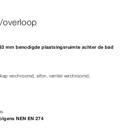
r/overloop
 33
mm
benodigde plaatsingsruimte achter de bad
kap verchroomd, sifon, ventiel verchroomd,
es.
volgens
NEN
EN
274