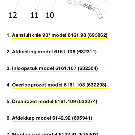
Aansluitknie 90° model 6161.98 (693862)
Afdichting model 6161.106 (632311)
Inloopstuk model 6161.107 (632304)
Overlooprozet model 6161.108 (632298)
Draairozet model 6161.109 (632274)
Afdekkap model 6142.92 (695941)
Montageset model 6142.91 (575403)