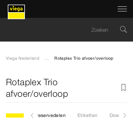
Viega Nederland
...
Rotaplex Trio afvoer/overloop
Rotaplex Trio
afvoer/overloop
ng
Lijst met reservedelen
Etiketten
Download