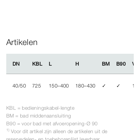
Artikelen
DN
DN
KBL
KBL
L
L
H
H
BM
BM
B90
B90
VE
VE
40/50
725
150–400
180–430
✓
✓
1
KBL = bedieningskabel-​lengte
BM = bad middenaansluiting
B90 = voor bad met afvoeropening-Ø
90
1)
Voor dit artikel zijn alleen de artikelen uit de
reservedelen- en toebehorenlijst leverbaar.