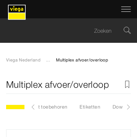
Viega Nederland
...
Multiplex afvoer/overloop
Multiplex afvoer/overloop
elen
Lijst met toebehoren
Etiketten
Download