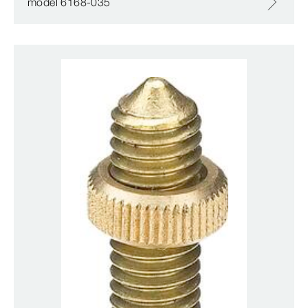
model 6168-035