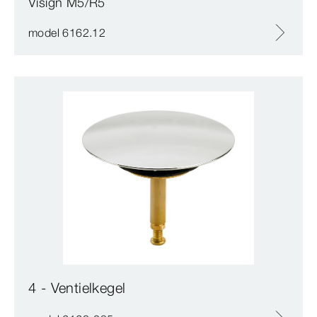
Visign M5/R5
model 6162.12
4 - Ventielkegel