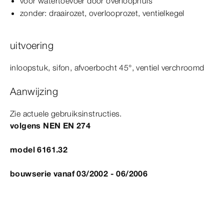
voor watertoevoer door overloophuis
zonder: draairozet, overlooprozet, ventielkegel
uitvoering
inloopstuk, sifon, afvoerbocht
45°
, ventiel verchroomd
Aanwijzing
Zie actuele gebruiksinstructies.
volgens
NEN
EN
274
model 6161.32
bouwserie vanaf 03/2002 - 06/2006