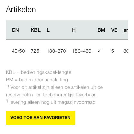
Artikelen
DN
DN
KBL
KBL
L
L
H
H
BM
BM
VE
VE
artik
artik
40/50
725
130–370
180–430
✓
5
300
KBL = bedieningskabel-​lengte
BM = bad middenaansluiting
1)
Voor dit artikel zijn alleen de artikelen uit de
reservedelen- en toebehorenlijst leverbaar.
*)
levering alleen nog uit magazijnvoorraad
VOEG TOE AAN FAVORIETEN