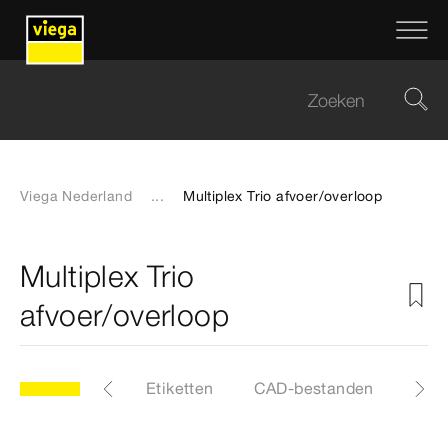
Viega Nederland
...
Multiplex Trio afvoer/overloop
Multiplex Trio
afvoer/overloop
t reservedelen
Etiketten
CAD-bestanden
Dow