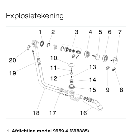
Explosietekening
Afdichting model 9959.4 (398385)