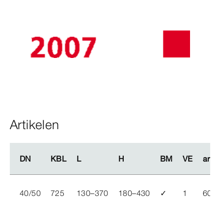
Artikelen
DN
DN
KBL
KBL
L
L
H
H
BM
BM
VE
VE
artik
artik
40/50
725
130–370
180–430
✓
1
607