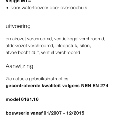
Visign
MT4
voor watertoevoer door overloophuis
uitvoering
draairozet verchroomd, ventielkegel verchroomd,
afdekrozet verchroomd, inloopstuk, sifon,
afvoerbocht
45°
, ventiel verchroomd
Aanwijzing
Zie actuele gebruiksinstructies.
gecontroleerde kwaliteit volgens
NEN
EN
274
model 6161.16
bouwserie vanaf 01/2007 - 12/2015