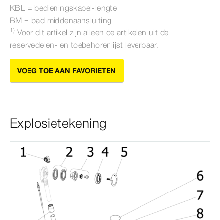
KBL = bedieningskabel-​lengte
BM = bad middenaansluiting
1)
Voor dit artikel zijn alleen de artikelen uit de
reservedelen- en toebehorenlijst leverbaar.
VOEG TOE AAN FAVORIETEN
Explosietekening