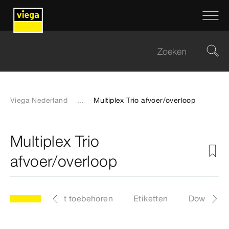
Viega Nederland
...
Multiplex Trio afvoer/overloop
Multiplex Trio
afvoer/overloop
elen
Lijst met toebehoren
Etiketten
Download