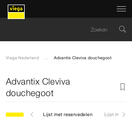
Viega Nederland
...
Advantix Cleviva douchegoot
Advantix Cleviva
douchegoot
plosietekening
Lijst met reservedelen
Lijst met to