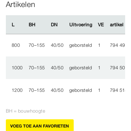
Artikelen
L
L
BH
BH
DN
DN
Uitvoering
Uitvoering
VE
VE
artikel
artikel
800
70–155
40/50
geborsteld
1
794 491
1000
70–155
40/50
geborsteld
1
794 507
1200
70–155
40/50
geborsteld
1
794 514
BH = bouwhoogte
VOEG TOE AAN FAVORIETEN