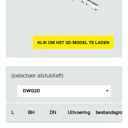
KLIK OM HET 3D-MODEL TE LADEN
(selecteer alstublieft)
L
L
BH
BH
DN
DN
Uitvoering
Uitvoering
bestandsgroot
bestandsgroot