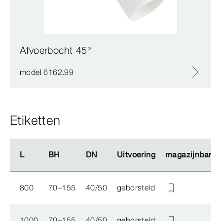
Afvoerbocht 45°
model 6162.99
Etiketten
L
L
BH
BH
DN
DN
Uitvoering
Uitvoering
magazijnbarco
magazijnbarco
800
70–155
40/50
geborsteld
1000
70–155
40/50
geborsteld