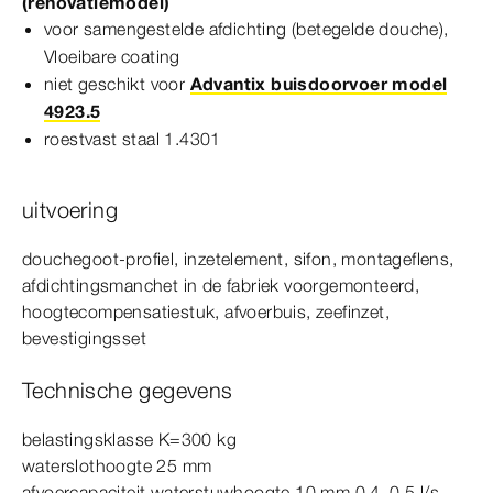
(renovatiemodel)
voor samengestelde afdichting (betegelde douche),
Vloeibare coating
niet geschikt voor
Advantix buisdoorvoer model
4923.5
roestvast staal 1.4301
uitvoering
douchegoot-​profiel, inzetelement, sifon, montageflens,
afdichtingsmanchet in de fabriek voorgemonteerd,
hoogtecompensatiestuk, afvoerbuis, zeefinzet,
bevestigingsset
Technische gegevens
belastingsklasse K=300
kg
waterslothoogte 25
mm
afvoercapaciteit waterstuwhoogte 10
mm
0,4–0,5 l/s