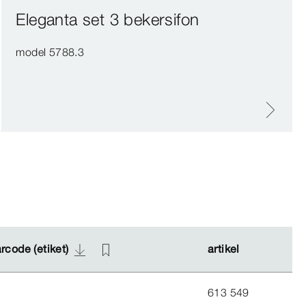
Eleganta set 3 bekersifon
model 5788.3
rcode (etiket)
rcode (etiket)
artikel
artikel
613 549