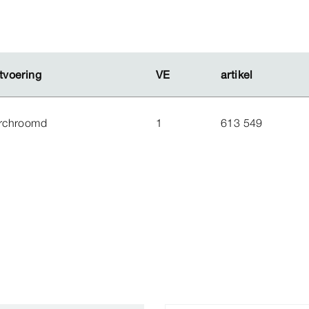
tvoering
tvoering
VE
VE
artikel
artikel
rchroomd
1
613 549