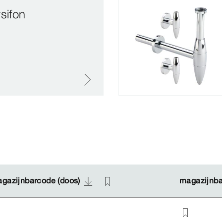
sifon
gazijnbarcode (doos)
gazijnbarcode (doos)
magazijnba
magazijnba