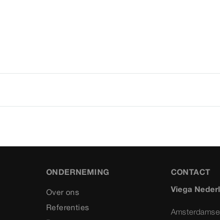
ONDERNEMING
CONTACT
Viega Neder
Over ons
Referenties
Amsterdamse