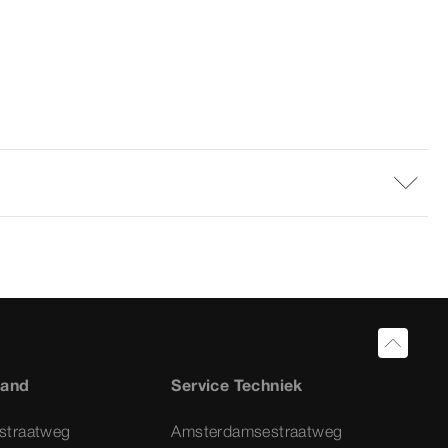
land
Service Techniek
straatweg
Amsterdamsestraatweg