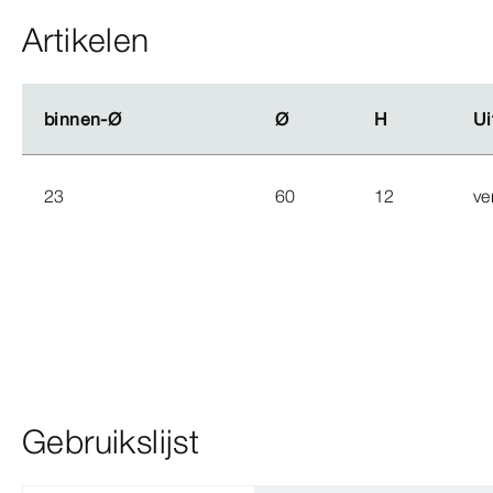
Artikelen
binnen-Ø
binnen-Ø
Ø
Ø
H
H
Ui
Ui
23
60
12
ve
Gebruikslijst