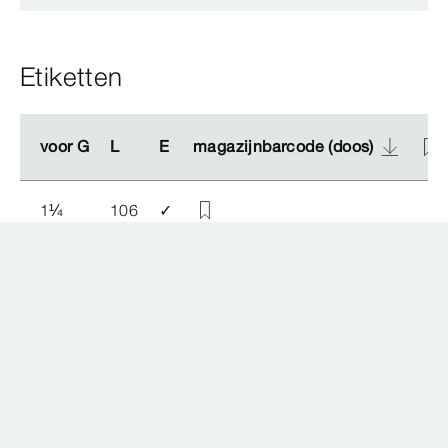
Etiketten
voor G
voor G
L
L
E
E
magazijnbarcode (doos)
magazijnbarcode (doos)
1
¼
106
✓
Downloads
Data-sheet