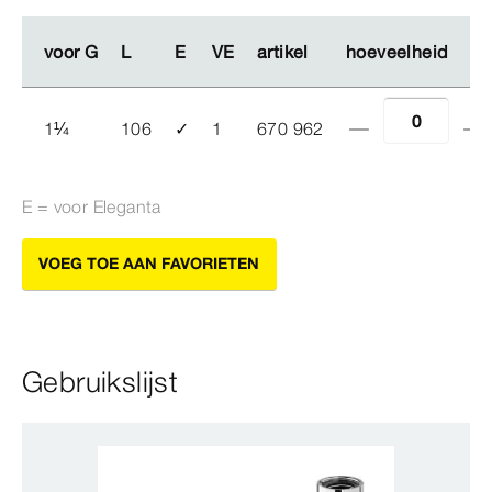
voor G
voor G
L
L
E
E
VE
VE
artikel
artikel
hoeveelheid
hoeveelheid
1
¼
106
✓
1
670 962
E = voor Eleganta
VOEG TOE AAN FAVORIETEN
Gebruikslijst