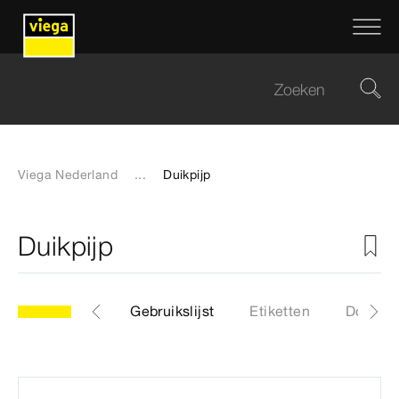
Viega Nederland
...
Duikpijp
Duikpijp
Artikelen
Gebruikslijst
Etiketten
Downlo