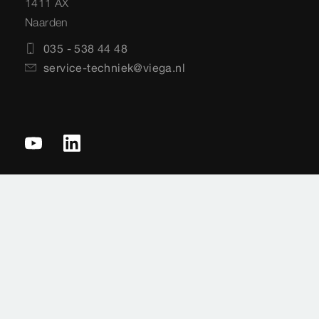
1411 AX
Naarden
035 - 538 44 48
service-techniek@viega.nl
Privacyverklaring
Sitemap
Juridische informatie
Impressie
Normen
Landenkeuze