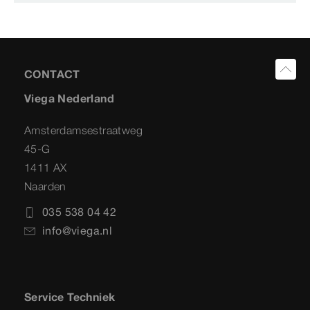
CONTACT
Viega Nederland
Amsterdamsestraatweg
45-G
1411 AX
Naarden
035 538 04 42
info@viega.nl
Service Techniek