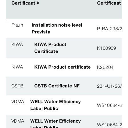
Certificaat
Certificaat
Certificaat
Certificaat
Fraun
Installation noise level
P-BA-298/201
Prevista
KIWA
KIWA Product
K100939
Certificate
KIWA
KIWA Product certificate
K20204
CSTB
CSTB Certificate NF
231-U1-26/1
VDMA
WELL Water Efficiency
WS10684-201
Label Public
VDMA
WELL Water Efficiency
WS10684-201
Label Public