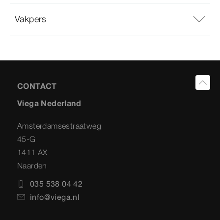
Vakpers
CONTACT
Viega Nederland
Amsterdamsestraatweg
45-G
1411 AX
Naarden
035 538 04 42
info@viega.nl