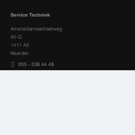
Service Techniek
Amsterdamsestraatweg
45-G
1411 AX
Naarden
035 - 538 44 48
service-techniek@viega.nl
Privacyverklaring