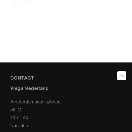
CONTACT
Viega Nederland
Amsterdamsestraatweg
45-G
1411 AX
Naarden