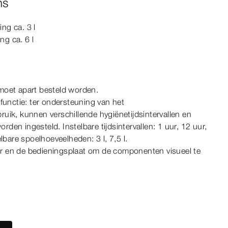
ns
ing ca. 3 l
ng ca. 6 l
moet apart besteld worden.
​functie: ter ondersteuning van het
uik, kunnen verschillende hygiënetijdsintervallen en
den ingesteld. Instelbare tijdsintervallen: 1
uur
, 12
uur
,
telbare spoelhoeveelheden: 3
l,
7,5
l.
 en de bedieningsplaat om de componenten visueel te