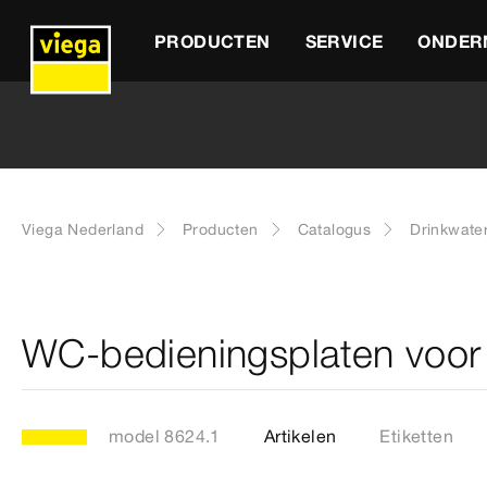
PRODUCTEN
SERVICE
ONDER
Viega Nederland
Producten
Catalogus
Drinkwat
WC-bedieningsplaten voor 
model 8624.1
Artikelen
Etiketten