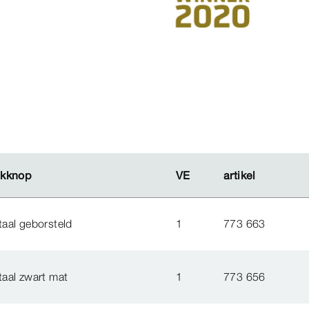
ukknop
ukknop
VE
VE
artikel
artikel
aal geborsteld
1
773 663
aal zwart mat
1
773 656