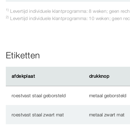
1)
Levertijd individuele klantprogramma: 8 weken; geen recht
2)
Levertijd individuele klantprogramma: 10 weken; geen rec
Etiketten
afdekplaat
afdekplaat
drukknop
drukknop
roestvast staal geborsteld
metaal geborsteld
roestvast staal zwart mat
metaal zwart mat