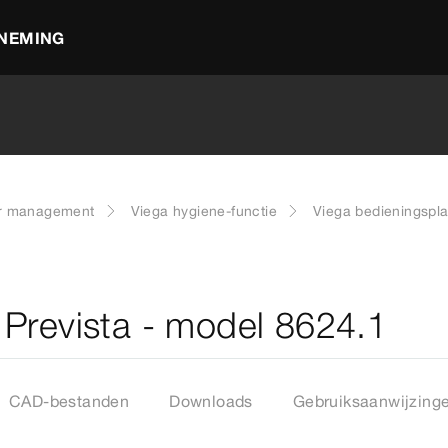
NEMING
er management
Viega hygiene-functie
Viega bedieningspl
Prevista - model 8624.1
CAD-bestanden
Downloads
Gebruiksaanwijzing