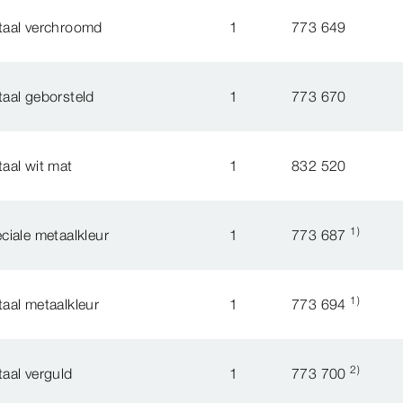
taal verchroomd
1
773 649
aal geborsteld
1
773 670
aal wit mat
1
832 520
1)
ciale metaalkleur
1
773 687
1)
aal metaalkleur
1
773 694
2)
aal verguld
1
773 700