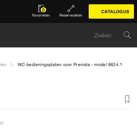
0
CATALOGUS
Favorieten
Reservedelen
aten
WC-bedieningsplaten voor Prevista - model 8624.1
en