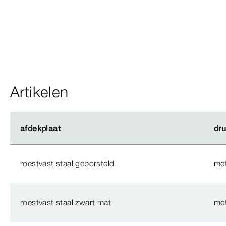
Artikelen
afdekplaat
afdekplaat
dr
dr
roestvast staal geborsteld
met
roestvast staal zwart mat
met