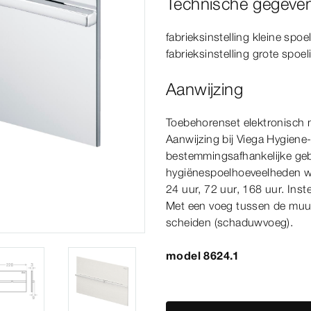
Technische gegeve
fabrieksinstelling kleine spoel
fabrieksinstelling grote spoeli
Aanwijzing
Toebehorenset elektronisch 
Aanwijzing bij Viega Hygiene-
bestemmingsafhankelijke gebr
hygiënespoelhoeveelheden wor
24
uur
, 72
uur
, 168
uur
. Ins
Met een voeg tussen de muur
scheiden (schaduwvoeg).
model 8624.1