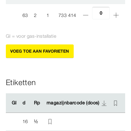
63
2
1
733 414
GI = voor gas-​installatie
VOEG TOE AAN FAVORIETEN
Etiketten
GI
GI
d
d
Rp
Rp
magazijnbarcode (doos)
magazijnbarcode (doos)
ma
ma
16
½