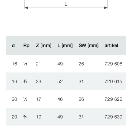
d
d
Rp
Rp
Z [mm]
Z [mm]
L [mm]
L [mm]
SW [mm]
SW [mm]
artikel
artikel
16
½
21
49
26
729 608
16
¾
23
52
31
729 615
20
½
17
46
26
729 622
20
¾
19
49
31
729 639