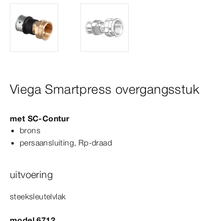
Viega Smartpress overgangsstuk
met
SC‑Contur
brons
persaansluiting, Rp-​draad
uitvoering
steeksleutelvlak
model 6712