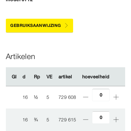
GEBRUIKSAANWIJZING
Artikelen
GI
GI
d
d
Rp
Rp
VE
VE
artikel
artikel
hoeveelheid
hoeveelheid
16
½
5
729 608
16
¾
5
729 615