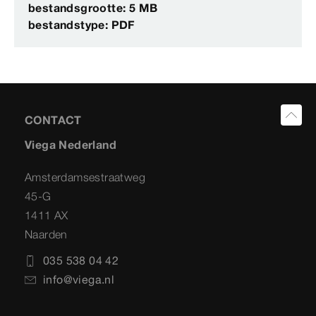
bestandsgrootte: 5 MB
bestandstype: PDF
CONTACT
Viega Nederland
Amsterdamsestraatweg
45-G
1411 AX
Naarden
035 538 04 42
info@viega.nl