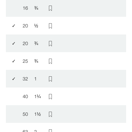
16
¾
✓
20
½
✓
20
¾
✓
25
¾
✓
32
1
40
1
¼
50
1
½
63
2