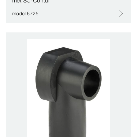
met SC‑Contur
model 6725