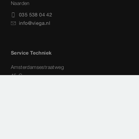
Naarden
035 538 04 42
info@viega.nl
Service Techniek
Amsterdamsestraatweg
45-G
1411 AX
Naarden
035 - 538 44 48
service-techniek@viega.nl