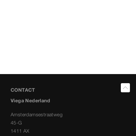
CONTACT
Viega Nederland
Amsterdamsestraatweg
45-G
1411 AX