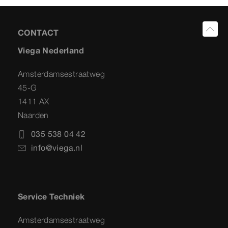
CONTACT
Viega Nederland
Amsterdamsestraatweg
45-G
1411 AX
Naarden
035 538 04 42
info@viega.nl
Service Techniek
Amsterdamsestraatweg