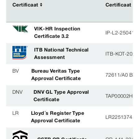
Certificaat
Certificaat
Certificaat
Certificaat
VIK-HR Inspection
IP-L2-250414
Certificate 3.2
ITB National Technical
ITB-KOT-2022
Assessment
BV
Bureau Veritas Type
72611/A0 BV
Approval Certificate
DNV
DNV GL Type Approval
TAP00002H5
Certificate
LR
Lloyd´s Register Type
LR22513745T
Approval Certificate