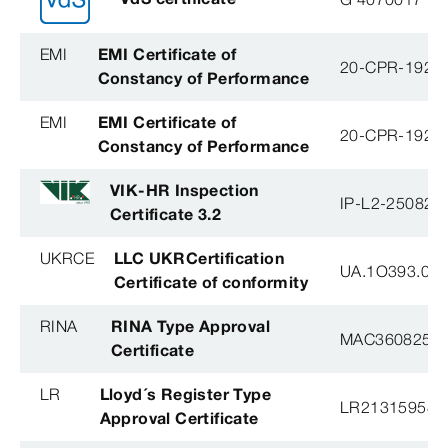
EMI
EMI Certificate of
20-CPR-192-(
Constancy of Performance
EMI
EMI Certificate of
20-CPR-192-(
Constancy of Performance
VIK-HR Inspection
IP-L2-250825
Certificate 3.2
UKRCE
LLC UKRCertification
UA.1O393.003
Certificate of conformity
RINA
RINA Type Approval
MAC360825X
Certificate
LR
Lloyd´s Register Type
LR21315958T
Approval Certificate