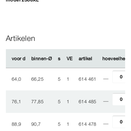
Artikelen
voor d
voor d
binnen-Ø
binnen-Ø
s
s
VE
VE
artikel
artikel
hoeveelheid
hoeveelheid
64,0
66,25
5
1
614 461
76,1
77,85
5
1
614 485
88,9
90,7
5
1
614 478