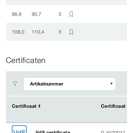
88,9
90,7
5
108,0
110,4
5
Certificaten
Certificaat
Certificaat
Certificaat
Certificaat
VdS certificate
G 4070017