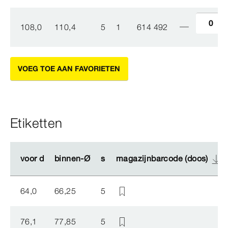
108,0
110,4
5
1
614 492
VOEG TOE AAN FAVORIETEN
Etiketten
voor d
voor d
binnen-Ø
binnen-Ø
s
s
magazijnbarcode (doos)
magazijnbarcode (doos)
64,0
66,25
5
76,1
77,85
5