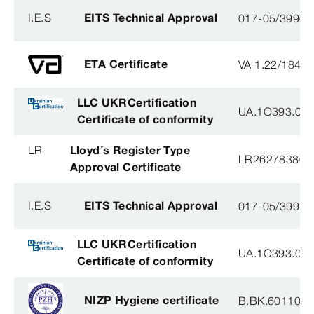
I.E.S
EITS Technical Approval
017-05/3990-
ETA Certificate
VA 1.22/1840
LLC UKRCertification
UA.1O393.003
Certificate of conformity
LR
Lloyd´s Register Type
LR26278380T
Approval Certificate
I.E.S
EITS Technical Approval
017-05/3991-
LLC UKRCertification
UA.1O393.003
Certificate of conformity
NIZP Hygiene certificate
B.BK.60110.0