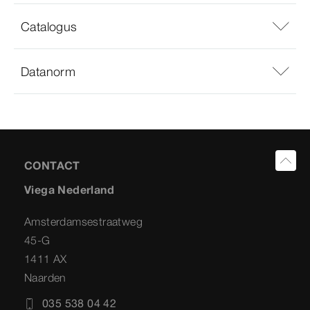
Catalogus
Datanorm
CONTACT
Viega Nederland
Amsterdamsestraatweg
45-G
1411 AX
Naarden
035 538 04 42