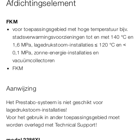
Afdichtingselement
FKM
voor toepassingsgebied met hoge temperatuur bijv.
stadsverwarmingsvoorzieningen tot en met 140
°C
en
1,6
MPa
, lagedrukstoom-​installaties ≤
120
°C
en <
0,1
MPa
, zonne-​energie-​installaties en
vacuümcollectoren
FKM
Aanwijzing
Het
Prestabo
-systeem is niet geschikt voor
lagedrukstoom-​installaties!
Voor het gebruik in ander toepassingsgebied moet
worden overlegd met Technical Support!
model 2386XL