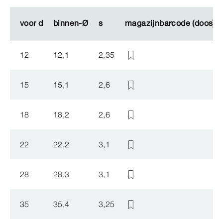
voor d
voor d
binnen-Ø
binnen-Ø
s
s
magazijnbarcode (doos)
magazijnbarcode (doos)
12
12,1
2,35
15
15,1
2,6
18
18,2
2,6
22
22,2
3,1
28
28,3
3,1
35
35,4
3,25