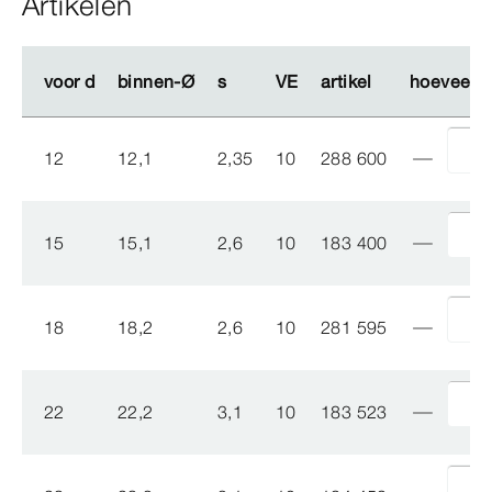
Artikelen
voor d
voor d
binnen-Ø
binnen-Ø
s
s
VE
VE
artikel
artikel
hoeveelh
hoeveelh
12
12,1
2,35
10
288 600
15
15,1
2,6
10
183 400
18
18,2
2,6
10
281 595
22
22,2
3,1
10
183 523