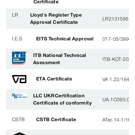
Certificate
LR
Lloyd´s Register Type
LR21315958T
Approval Certificate
I.E.S
EITS Technical Approval
017-05/3990-
ITB National Technical
ITB-KOT-2018
Asessment
ETA Certificate
VA 1.22/1840
LLC UKRCertification
UA.1O393.003
Certificate of conformity
CSTB
CSTB Certificate
ATec 14.1/16