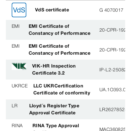
VdS certificate
G 4070017
EMI
EMI Certificate of
20-CPR-192-(
Constancy of Performance
EMI
EMI Certificate of
20-CPR-192-(
Constancy of Performance
VIK-HR Inspection
IP-L2-250825
Certificate 3.2
UKRCE
LLC UKRCertification
UA.1O393.003
Certificate of conformity
LR
Lloyd´s Register Type
LR26278528T
Approval Certificate
RINA
RINA Type Approval
MAC360825X