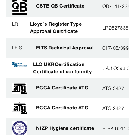
CSTB QB Certificate
QB-141-2246
LR
Lloyd´s Register Type
LR26278380T
Approval Certificate
I.E.S
EITS Technical Approval
017-05/3991-
LLC UKRCertification
UA.1O393.003
Certificate of conformity
BCCA Certificate ATG
ATG 2427
BCCA Certificate ATG
ATG 2427
NIZP Hygiene certificate
B.BK.60110.0