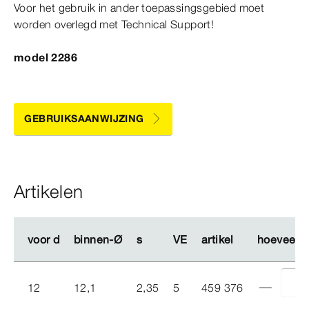
Voor het gebruik in ander toepassingsgebied moet
worden overlegd met Technical Support!
model 2286
GEBRUIKSAANWIJZING
Artikelen
voor d
voor d
binnen-Ø
binnen-Ø
s
s
VE
VE
artikel
artikel
hoeveelh
hoeveelh
12
12,1
2,35
5
459 376