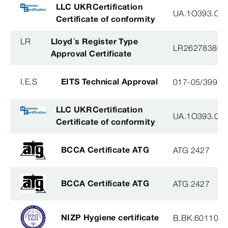
LLC UKRCertification
UA.1O393.003
Certificate of conformity
LR
Lloyd´s Register Type
LR26278380T
Approval Certificate
I.E.S
EITS Technical Approval
017-05/3991-
LLC UKRCertification
UA.1O393.003
Certificate of conformity
BCCA Certificate ATG
ATG 2427
BCCA Certificate ATG
ATG 2427
NIZP Hygiene certificate
B.BK.60110.0