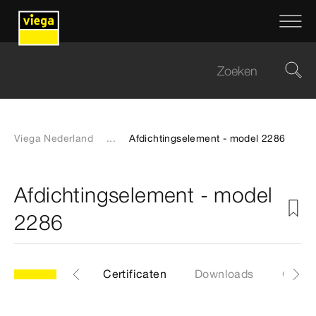
Viega Nederland
...
Afdichtingselement - model 2286
Afdichtingselement - model
2286
Etiketten
Certificaten
Downloads
Gebru