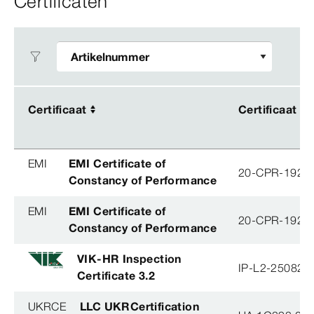
Certificaten
Certificaat
Certificaat
Certificaat
Certificaat
EMI
EMI Certificate of
20-CPR-192-(
Constancy of Performance
EMI
EMI Certificate of
20-CPR-192-(
Constancy of Performance
VIK-HR Inspection
IP-L2-250825
Certificate 3.2
UKRCE
LLC UKRCertification