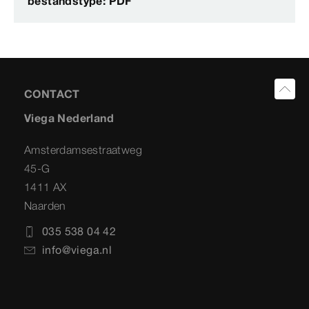
bestandstype: PDF
CONTACT
Viega Nederland
Amsterdamsestraatweg
45-G
1411 AX
Naarden
035 538 04 42
info@viega.nl