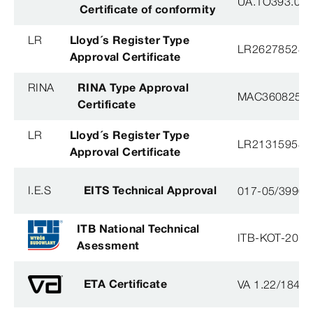
UA.1O393.003
Certificate of conformity
LR
Lloyd´s Register Type
LR26278528T
Approval Certificate
RINA
RINA Type Approval
MAC360825X
Certificate
LR
Lloyd´s Register Type
LR21315958T
Approval Certificate
I.E.S
EITS Technical Approval
017-05/3990-
ITB National Technical
ITB-KOT-2018
Asessment
ETA Certificate
VA 1.22/1840