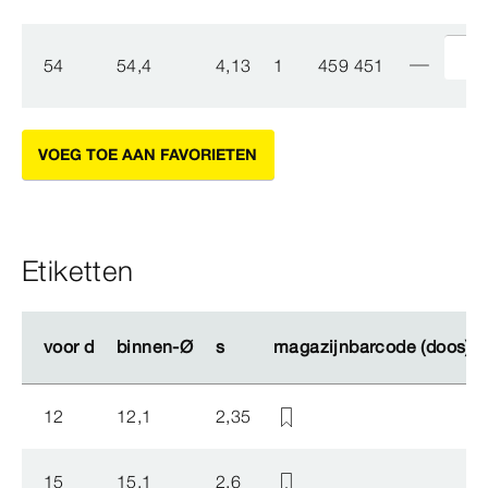
54
54,4
4,13
1
459 451
VOEG TOE AAN FAVORIETEN
Etiketten
voor d
voor d
binnen-Ø
binnen-Ø
s
s
magazijnbarcode (doos)
magazijnbarcode (doos)
12
12,1
2,35
15
15,1
2,6