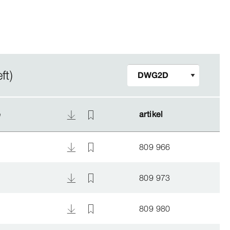
ft)
e
e
artikel
artikel
809 966
809 973
809 980