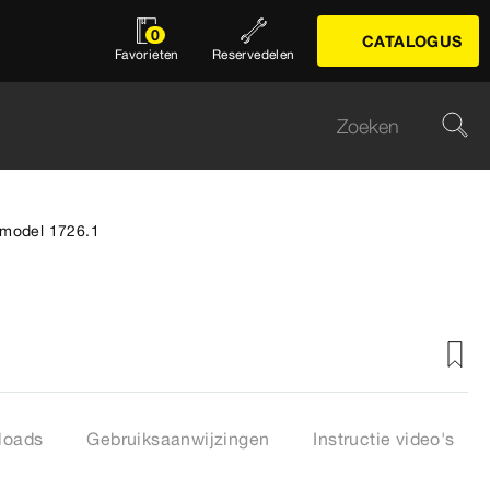
0
CATALOGUS
Favorieten
Reservedelen
 model 1726.1
loads
Gebruiksaanwijzingen
Instructie video's