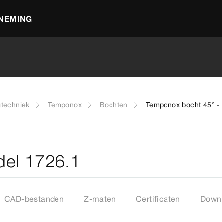
NEMING
gtechniek
Temponox
Bochten
Temponox bocht 45° -
del 1726.1
CAD-bestanden
Z-maten
Certificaten
Down