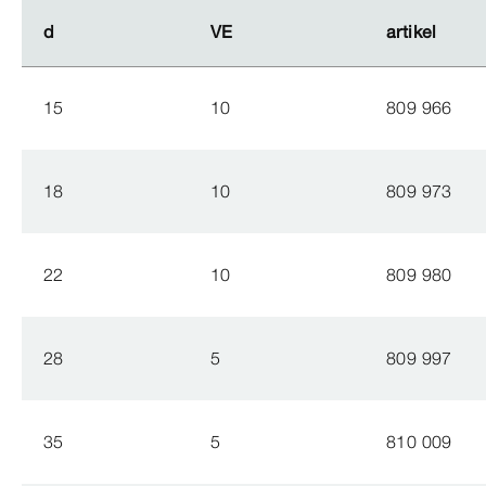
d
d
VE
VE
artikel
artikel
15
10
809 966
18
10
809 973
22
10
809 980
28
5
809 997
35
5
810 009