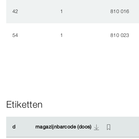
42
1
810 016
54
1
810 023
Etiketten
d
d
magazijnbarcode (doos)
magazijnbarcode (doos)