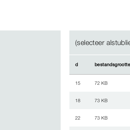
(selecteer alstublie
d
d
bestandsgroott
bestandsgroott
15
72 KB
18
73 KB
22
73 KB