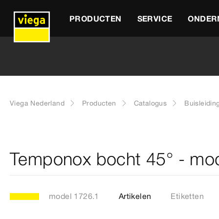
PRODUCTEN
SERVICE
ONDER
Viega Nederland
Producten
Catalogus
Buisleidin
Temponox bocht 45° - mo
model 1726.1
Artikelen
Etiketten