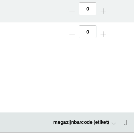
magazijnbarcode (etiket)
magazijnbarcode (etiket)