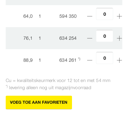
64,0
1
594 350
76,1
1
634 254
*)
88,9
1
634 261
Cu = kwaliteitskeurmerk voor 12 tot en met 54
mm
*)
levering alleen nog uit magazijnvoorraad
VOEG TOE AAN FAVORIETEN