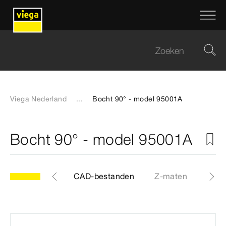
Viega Nederland
...
Bocht 90° - model 95001A
Bocht 90° - model 95001A
Etiketten
CAD-bestanden
Z-maten
Cert