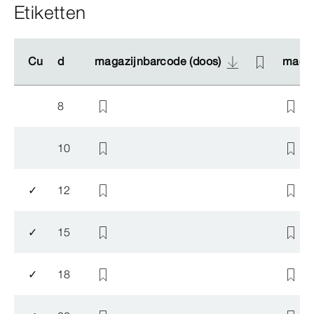
Etiketten
Cu
Cu
d
d
magazijnbarcode (doos)
magazijnbarcode (doos)
magaz
magaz
8
10
✓
12
✓
15
✓
18