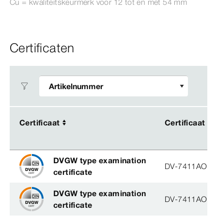
Cu = kwaliteitskeurmerk voor 12 tot en met 54
mm
Certificaten
Certificaat
Certificaat
Certificaat
Certificaat
DVGW type examination
DV-7411AO29
certificate
DVGW type examination
DV-7411AO29
certificate