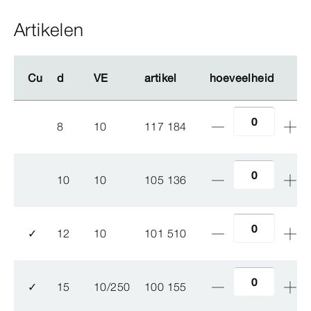
Artikelen
Cu
Cu
d
d
VE
VE
artikel
artikel
hoeveelheid
hoeveelheid
8
10
117 184
10
10
105 136
✓
12
10
101 510
✓
15
10/250
100 155