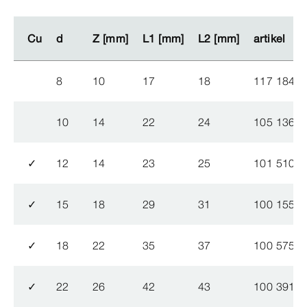
Cu
Cu
d
d
Z [mm]
Z [mm]
L1 [mm]
L1 [mm]
L2 [mm]
L2 [mm]
artikel
artikel
8
10
17
18
117 184
10
14
22
24
105 136
✓
12
14
23
25
101 510
✓
15
18
29
31
100 155
✓
18
22
35
37
100 575
✓
22
26
42
43
100 391