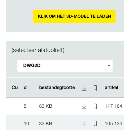
KLIK OM HET 3D-MODEL TE LADEN
(selecteer alstublieft)
Cu
Cu
d
d
bestandsgrootte
bestandsgrootte
artikel
artikel
8
83 KB
117 184
10
32 KB
105 136