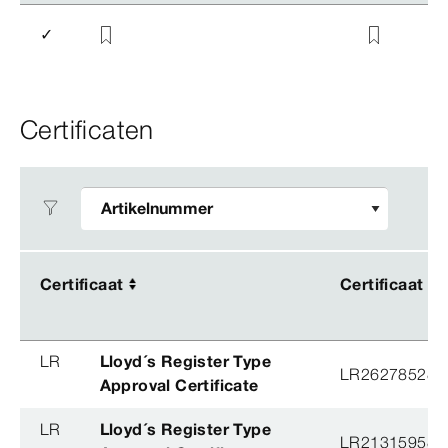
✓
Certificaten
Certificaat
Certificaat
Certificaat
Certificaat
LR
Lloyd´s Register Type
LR26278528T
Approval Certificate
LR
Lloyd´s Register Type
LR21315958T