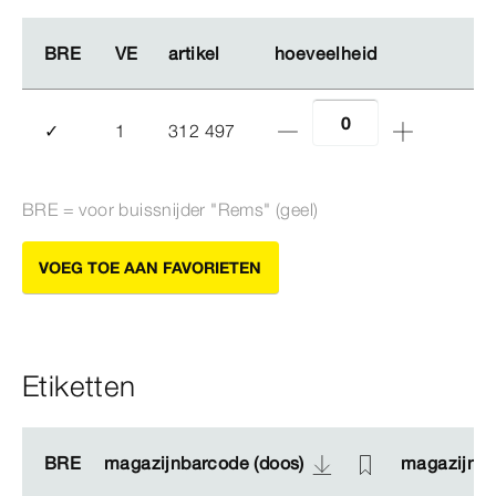
BRE
BRE
VE
VE
artikel
artikel
hoeveelheid
hoeveelheid
✓
1
312 497
BRE = voor buissnijder "Rems" (geel)
VOEG TOE AAN FAVORIETEN
Etiketten
BRE
BRE
magazijnbarcode (doos)
magazijnbarcode (doos)
magazijnba
magazijnba