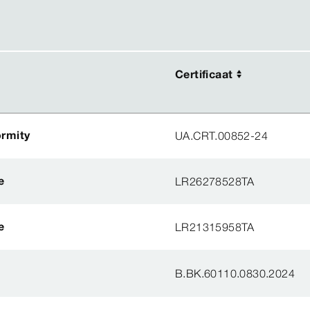
Certificaat
Certificaat
ormity
UA.CRT.00852-24
e
LR26278528TA
e
LR21315958TA
B.BK.60110.0830.2024