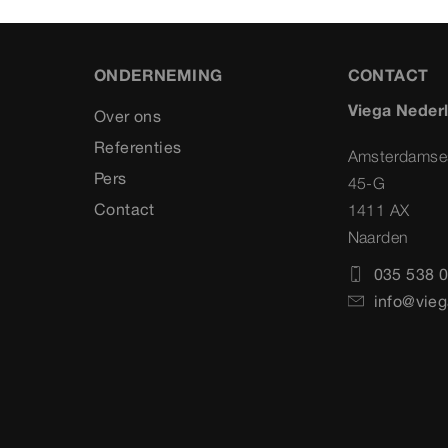
ONDERNEMING
CONTACT
Viega Neder
Over ons
Referenties
Amsterdamse
Pers
45-G
Contact
1411 AX
Naarden
035 538 0
info@vieg