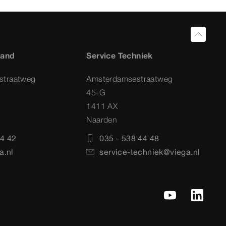
land
Service Techniek
straatweg
Amsterdamsestraatweg
45-G
1411 AX
Naarden
4 42
035 - 538 44 48
a.nl
service-techniek@viega.nl