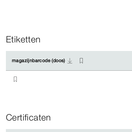
Etiketten
magazijnbarcode (doos)
magazijnbarcode (doos)
Certificaten