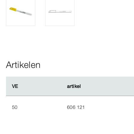
Artikelen
VE
VE
artikel
artikel
50
606 121