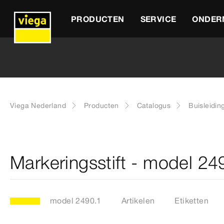
PRODUCTEN
SERVICE
ONDER
Viega Nederland
Producten
Catalogus
Buisleidin
Markeringsstift - model 24
model 2490.1
Artikelen
Etiketten