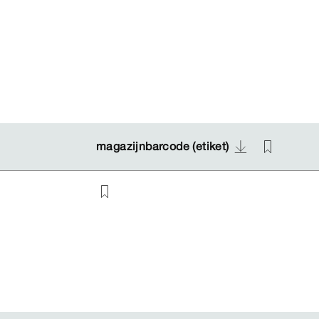
magazijnbarcode (etiket)
magazijnbarcode (etiket)