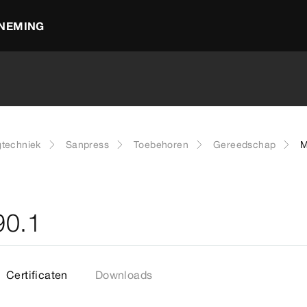
NEMING
gtechniek
Sanpress
Toebehoren
Gereedschap
M
90.1
Certificaten
Downloads